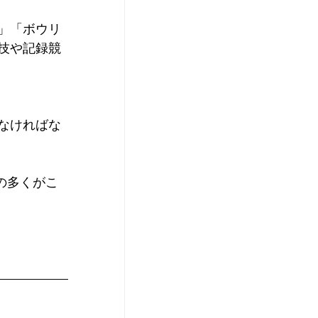
」「ボウリ
技や記録競
なければな
の多くがこ