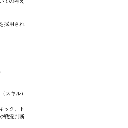
いての考え
を採用され
。
能（スキル）
キック、ト
や戦況判断