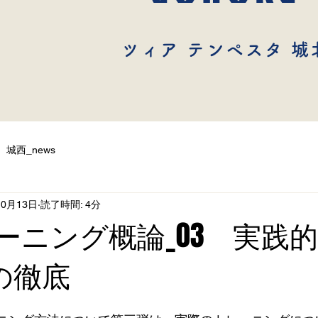
ツィア テンペスタ 城
城西_news
10月13日
読了時間: 4分
レーニング概論_03 実践
の徹底