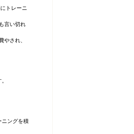
順にトレーニ
も言い切れ
費やされ、
す。
ーニングを積